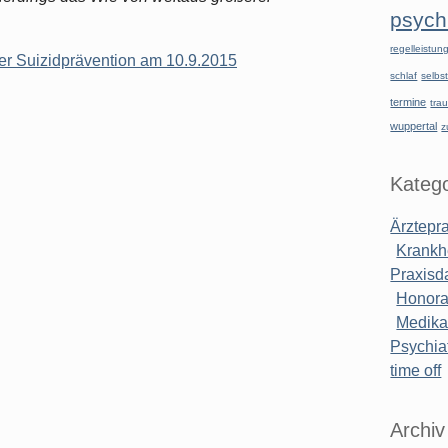
psychi
regelleistu
er Suizidprävention am 10.9.2015
schlaf
selbst
termine
tra
wuppertal
z
Katego
Ärztepr
Krankh
Praxisd
Honora
Medik
Psychiat
time off
Archiv