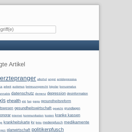
iste
te Artikel
erztepranger
alkohol
angst
antidepressiva
ka
arbeit
autismus
betreuungsrecht
bipolar
bonusmalus
datenschutz
depression
desinformation
annabis
demenz
xis
ehealth
gesundheitsreform
ekt
faq
gaga
itswesen
gesundheitswirtschaft
grundlagen
gewicht
onorar
kranke kassen
internet
kommunikation
kosten
krankheitskarte
medikamente
kv
medienpfusch
ge
links
politikerpfusch
planwirtschaft
ngen