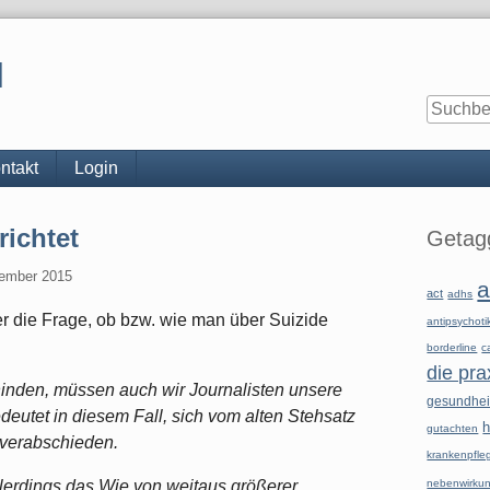
l
ntakt
Login
Seitenle
richtet
Getagg
tember 2015
a
act
adhs
er die Frage, ob bzw. wie man über Suizide
antipsychoti
borderline
c
die pra
inden, müssen auch wir Journalisten unsere
gesundhe
utet in diesem Fall, sich vom alten Stehsatz
h
gutachten
 verabschieden.
krankenpfle
llerdings das Wie von weitaus größerer
nebenwirku