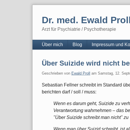
Skip
to
Dr. med. Ewald Prol
content
Arzt für Psychiatrie / Psychotherapie
Navigation
Über mich
Blog
Impressum und Ko
Über Suizide wird nicht be
Geschrieben von
Ewald Proll
am
Samstag, 12. Sep
Sebastian Fellner schreibt im Standard üb
berichten darf / soll / muss:
Wenn es darum geht, Suizide zu verh
Verantwortung wahrnehmen – das bede
"Über Suizide schreibt man nicht" zu
Wenn man über Suizid schreibt, ist a