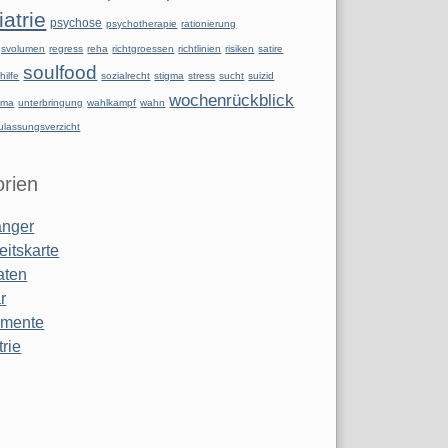
atrie
psychose
psychotherapie
rationierung
ngsvolumen
regress
reha
richtgroessen
richtlinien
risiken
satire
soulfood
hilfe
sozialrecht
stigma
stress
sucht
suizid
wochenrückblick
uma
unterbringung
wahlkampf
wahn
ulassungsverzicht
rien
anger
eitskarte
aten
r
amente
rie