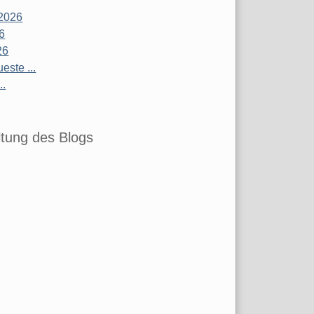
2026
26
26
este ...
..
tung des Blogs