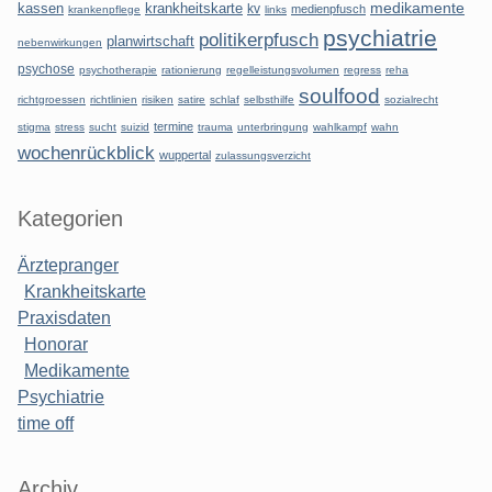
kassen
krankheitskarte
medikamente
kv
medienpfusch
krankenpflege
links
psychiatrie
politikerpfusch
planwirtschaft
nebenwirkungen
psychose
psychotherapie
rationierung
regelleistungsvolumen
regress
reha
soulfood
richtgroessen
richtlinien
risiken
satire
schlaf
selbsthilfe
sozialrecht
termine
stigma
stress
sucht
suizid
trauma
unterbringung
wahlkampf
wahn
wochenrückblick
wuppertal
zulassungsverzicht
Kategorien
Ärztepranger
Krankheitskarte
Praxisdaten
Honorar
Medikamente
Psychiatrie
time off
Archiv