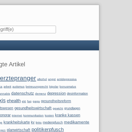
iste
te Artikel
erztepranger
alkohol
angst
antidepressiva
ka
arbeit
autismus
betreuungsrecht
bipolar
bonusmalus
datenschutz
depression
desinformation
annabis
demenz
xis
ehealth
gesundheitsreform
ekt
faq
gaga
itswesen
gesundheitswirtschaft
grundlagen
gewicht
onorar
kranke kassen
internet
kommunikation
kosten
krankheitskarte
medikamente
kv
medienpfusch
ge
links
politikerpfusch
planwirtschaft
ngen