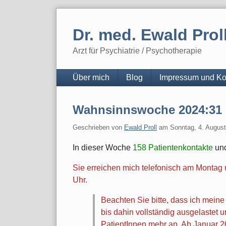
Skip
to
Dr. med. Ewald Prol
content
Arzt für Psychiatrie / Psychotherapie
Navigation
Über mich
Blog
Impressum und Ko
Wahnsinnswoche 2024:31
Geschrieben von
Ewald Proll
am
Sonntag, 4. Augus
In dieser Woche
158 Patientenkontakte
un
Sie erreichen mich telefonisch am Monta
Uhr.
Beachten Sie bitte, dass ich meine
bis dahin vollständig ausgelastet
PatientInnen mehr an. Ab Januar 2