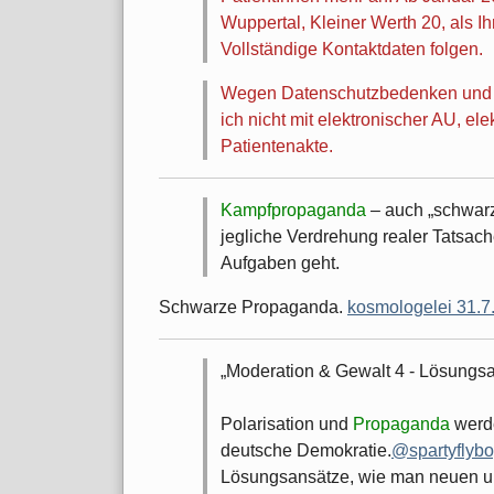
Wuppertal, Kleiner Werth 20, als I
Vollständige Kontaktdaten folgen.
Wegen Datenschutzbedenken und te
ich nicht mit elektronischer AU, e
Patientenakte.
Kampfpropaganda
– auch „schwar
jegliche Verdrehung realer Tatsac
Aufgaben geht.
Schwarze Propaganda.
kosmologelei 31.7
Moderation & Gewalt 4 - Lösungs
Polarisation und
Propaganda
werd
deutsche Demokratie.
@spartyflyb
Lösungsansätze, wie man neuen u