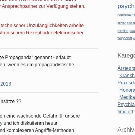
psychi
hr Ansprechpartner zur Verfügung stehen.
regelleistu
schlaf
selbst
chnischer Unzulänglichkeiten arbeite
termine
tra
lektronischem Rezept oder elektronischer
wuppertal
z
Katego
ze Propaganda“ genannt - erlaubt
hen, wenn es um propagandistische
Ärztepr
Krankh
Praxisd
.2013
Honora
Medik
ansätze ??
Psychiat
time off
en eine wachsende Gefahr für unsere
oy
und ich diskutieren heute
Archiv
nd komplexeren Angriffs-Methoden