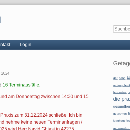
l
ntakt
Login
Seitenle
Getagg
t 2024
a
act
adhs
d
16 Terminausfälle
.
antipsychoti
borderline
c
g und am Donnerstag zwischen 14:30 und 15
die pra
gesundhe
h
gutachten
 Praxis zum 31.12.2024 schließe. Ich bin
krankenpfle
 und nehme keine neuen Terminanfragen /
025 wird Herr Navid Ghiasi in 42275
nebenwirku