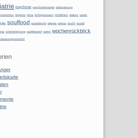
atrie
psychose
psychotherapie
rationierung
ngsvolumen
regress
reha
richtgroessen
richtlinien
risiken
satire
soulfood
hilfe
sozialrecht
stigma
stress
sucht
suizid
wochenrückblick
uma
unterbringung
wahlkampf
wahn
ulassungsverzicht
rien
anger
eitskarte
aten
r
amente
rie