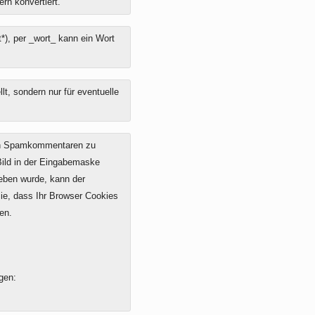
ern konvertiert.
*), per _wort_ kann ein Wort
t, sondern nur für eventuelle
on Spamkommentaren zu
 Bild in der Eingabemaske
geben wurde, kann der
e, dass Ihr Browser Cookies
en.
gen: