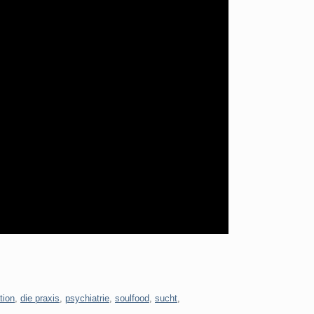
tion
,
die praxis
,
psychiatrie
,
soulfood
,
sucht
,