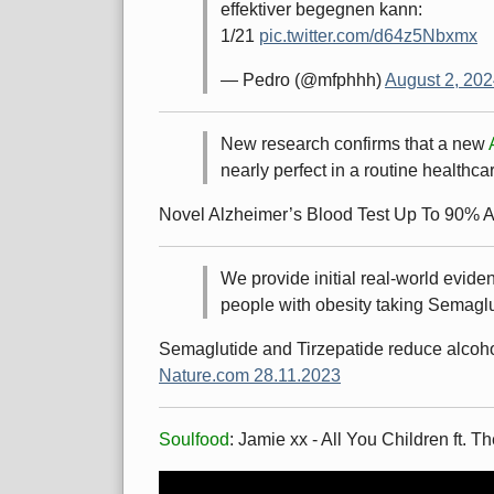
effektiver begegnen kann:
1/21
pic.twitter.com/d64z5Nbxmx
— Pedro (@mfphhh)
August 2, 20
New research confirms that a new
nearly perfect in a routine healthcare
Novel Alzheimer’s Blood Test Up To 90% 
We provide initial real-world evid
people with obesity taking Semaglu
Semaglutide and Tirzepatide reduce alcohol
Nature.com 28.11.2023
Soulfood
: Jamie xx - All You Children ft. 