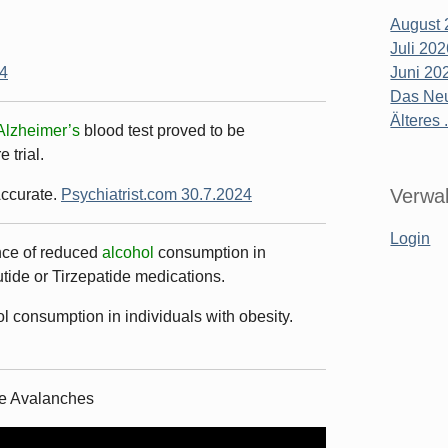
August 
Juli 20
24
Juni 20
Das Neu
Älteres .
Alzheimer’s
blood test proved to be
 trial.
Verwal
Accurate.
Psychiatrist.com 30.7.2024
Login
ence of reduced
alcohol
consumption in
tide or Tirzepatide medications.
 consumption in individuals with obesity.
The Avalanches