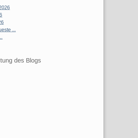
2026
26
26
este ...
..
tung des Blogs