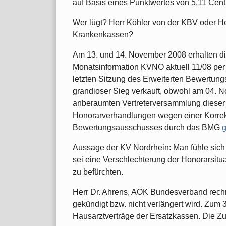
auf Basis eines Punktwertes von 5,11 Cent 
Wer lügt? Herr Köhler von der KBV oder H
Krankenkassen?
Am 13. und 14. November 2008 erhalten di
Monatsinformation KVNO aktuell 11/08 per 
letzten Sitzung des Erweiterten Bewertun
grandioser Sieg verkauft, obwohl am 04. No
anberaumten Vertreterversammlung dieser m
Honorarverhandlungen wegen einer Korrekt
Bewertungsausschusses durch das BMG
g
Aussage der KV Nordrhein: Man fühle sic
sei eine Verschlechterung der Honorarsitu
zu befürchten.
Herr Dr. Ahrens, AOK Bundesverband rechnet
gekündigt bzw. nicht verlängert wird. Zum 
Hausarztverträge der Ersatzkassen. Die Zu