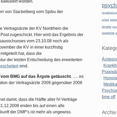
kalkuliert worden.
psychi
err von Stackelberg vom Spibu der
regelleistu
schlaf
selbst
termine
tra
e Vertragsärzte der KV Nordrhein die
wuppertal
z
Post zugeschickt. Hier wird das Ergebnis der
gsausschusses vom 23.10.08 noch als
vember die KV in einer kurzfristig
Katego
itgeteilt hat, dass die
Ärztepr
ur der letzten Entscheidung des erweiterten
Krankh
escheitert
sind.
Praxisd
h
vom BMG auf das Ärgste getäuscht
. …. es
Honora
ation der Vertragsärzte 2009 gegenüber 2008
Medik
Psychiat
time off
 damit, dass die Hälfte aller IV-Verträge
31.12.2008 enden bis auf einen alle
Archiv
kunft der DMP's ist mehr als ungewiss.