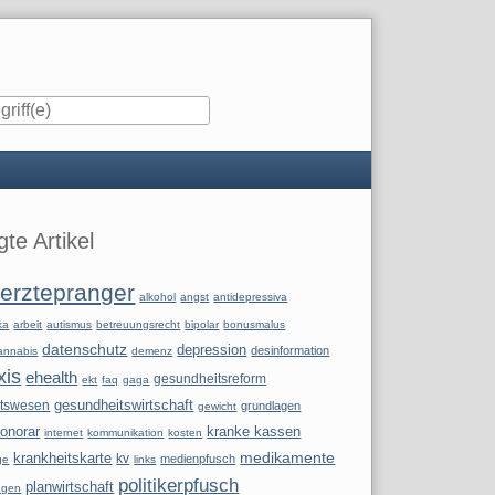
iste
te Artikel
erztepranger
alkohol
angst
antidepressiva
ka
arbeit
autismus
betreuungsrecht
bipolar
bonusmalus
datenschutz
depression
desinformation
annabis
demenz
xis
ehealth
gesundheitsreform
ekt
faq
gaga
itswesen
gesundheitswirtschaft
grundlagen
gewicht
onorar
kranke kassen
internet
kommunikation
kosten
krankheitskarte
medikamente
kv
medienpfusch
ge
links
politikerpfusch
planwirtschaft
ngen