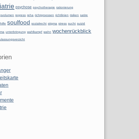
atrie
psychose
psychotherapie
rationierung
ngsvolumen
regress
reha
richtgroessen
richtlinien
risiken
satire
soulfood
hilfe
sozialrecht
stigma
stress
sucht
suizid
wochenrückblick
uma
unterbringung
wahlkampf
wahn
ulassungsverzicht
rien
anger
eitskarte
aten
r
amente
rie