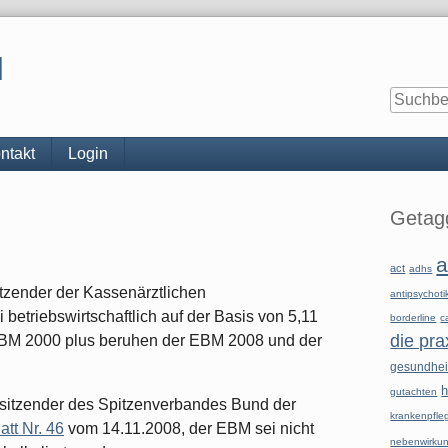
l
ntakt
Login
Seitenle
Getagg
a
act
adhs
sitzender der Kassenärztlichen
antipsychoti
etriebswirtschaftlich auf der Basis von 5,11
borderline
c
die pra
EBM 2000 plus beruhen der EBM 2008 und der
gesundhe
h
gutachten
orsitzender des Spitzenverbandes Bund der
krankenpfle
att Nr. 46
vom 14.11.2008, der EBM sei nicht
nebenwirku