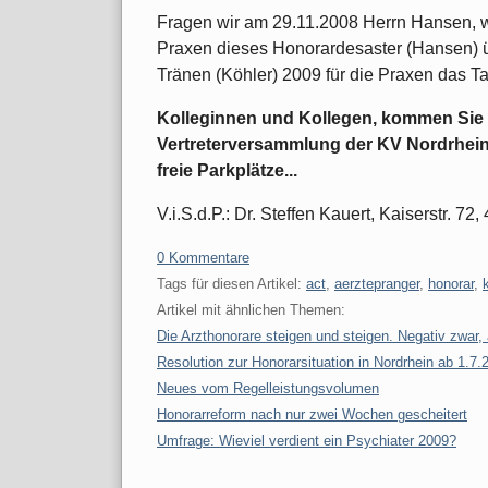
Fragen wir am 29.11.2008 Herrn Hansen, wa
Praxen dieses Honorardesaster (Hansen) ü
Tränen (Köhler) 2009 für die Praxen das T
Kolleginnen und Kollegen, kommen Sie a
Vertreterversammlung der KV Nordrhein, 
freie Parkplätze...
V.i.S.d.P.: Dr. Steffen Kauert, Kaiserstr. 7
0 Kommentare
Tags für diesen Artikel:
act
,
aerztepranger
,
honorar
,
Artikel mit ähnlichen Themen:
Die Arzthonorare steigen und steigen. Negativ zwar, 
Resolution zur Honorarsituation in Nordrhein ab 1.7.
Neues vom Regelleistungsvolumen
Honorarreform nach nur zwei Wochen gescheitert
Umfrage: Wieviel verdient ein Psychiater 2009?