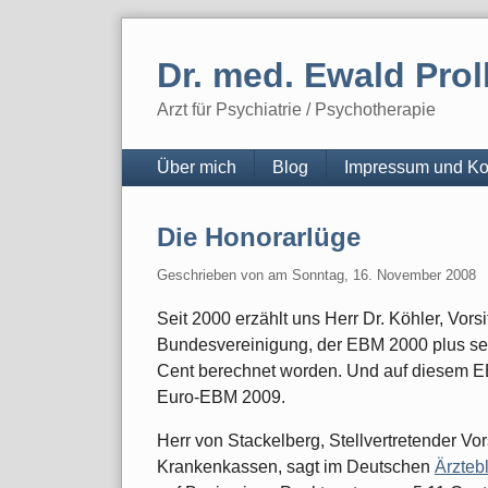
Skip
to
Dr. med. Ewald Prol
content
Arzt für Psychiatrie / Psychotherapie
Navigation
Über mich
Blog
Impressum und Ko
Die Honorarlüge
Geschrieben von
am
Sonntag, 16. November 2008
Seit 2000 erzählt uns Herr Dr. Köhler, Vor
Bundesvereinigung, der EBM 2000 plus sei b
Cent berechnet worden. Und auf diesem 
Euro-EBM 2009.
Herr von Stackelberg, Stellvertretender V
Krankenkassen, sagt im Deutschen
Ärztebl