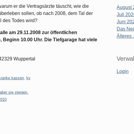
rum er die Vertragsärzte täuscht, wie die
August 
berleben sollen, ob nach 2008, dem Tal der
Juli 20
al des Todes wird?
Juni 20
Das Neu
lle am 29.11.2008 zur öffentlichen
Älteres .
Beginn 10.00 Uhr. Die Tiefgarage hat viele
Verwal
2, 42329 Wuppertal
Login
kranke kassen
,
kv
aber sie steigen.
2010