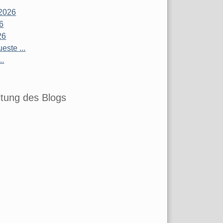
2026
26
26
este ...
..
tung des Blogs