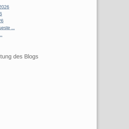
2026
26
26
este ...
..
tung des Blogs