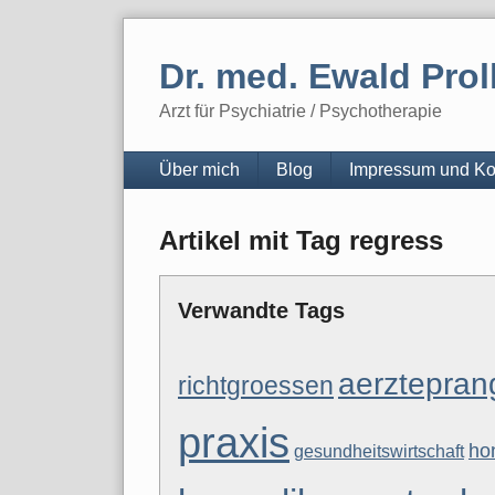
Skip
to
Dr. med. Ewald Prol
content
Arzt für Psychiatrie / Psychotherapie
Navigation
Über mich
Blog
Impressum und Ko
Artikel mit Tag regress
Verwandte Tags
aerztepran
richtgroessen
praxis
ho
gesundheitswirtschaft