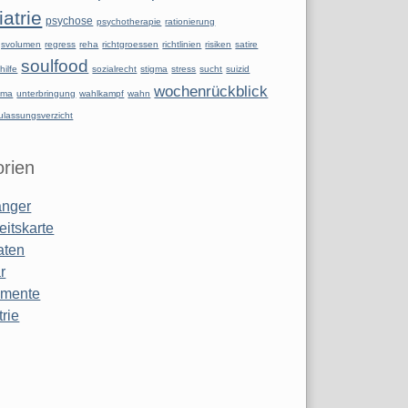
atrie
psychose
psychotherapie
rationierung
ngsvolumen
regress
reha
richtgroessen
richtlinien
risiken
satire
soulfood
hilfe
sozialrecht
stigma
stress
sucht
suizid
wochenrückblick
uma
unterbringung
wahlkampf
wahn
ulassungsverzicht
rien
anger
eitskarte
aten
r
amente
rie