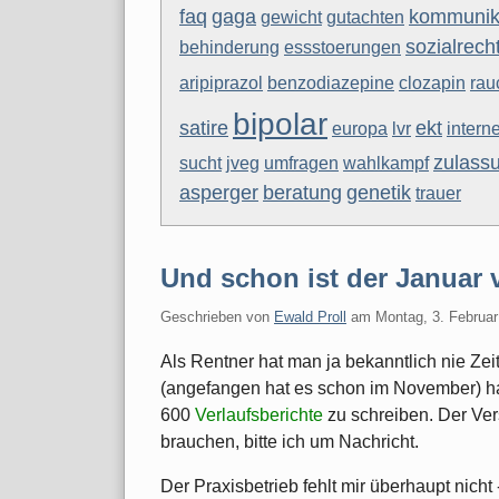
faq
gaga
kommunik
gewicht
gutachten
sozialrech
behinderung
essstoerungen
aripiprazol
benzodiazepine
clozapin
rau
bipolar
satire
ekt
europa
lvr
interne
zulass
sucht
jveg
umfragen
wahlkampf
asperger
beratung
genetik
trauer
Und schon ist der Januar v
Geschrieben von
Ewald Proll
am
Montag, 3. Februa
Als Rentner hat man ja bekanntlich nie Zei
(angefangen hat es schon im November) ha
600
Verlaufsberichte
zu schreiben. Der Ver
brauchen, bitte ich um Nachricht.
Der Praxisbetrieb fehlt mir überhaupt nicht 