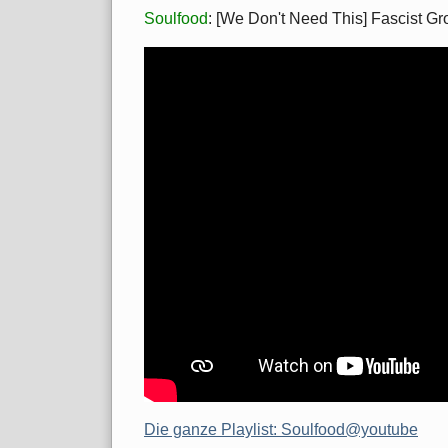
Soulfood
: [We Don't Need This] Fascist 
Die ganze Playlist: Soulfood@youtube