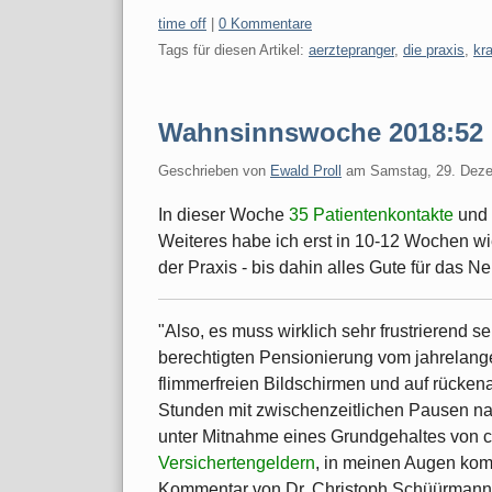
Kategorien:
time off
|
0 Kommentare
Tags für diesen Artikel:
aerztepranger
,
die praxis
,
kr
Wahnsinnswoche 2018:52
Geschrieben von
Ewald Proll
am
Samstag, 29. Dez
In dieser Woche
35 Patientenkontakte
und
Weiteres habe ich erst in 10-12 Wochen wie
der Praxis - bis dahin alles Gute für das N
"Also, es muss wirklich sehr frustrierend se
berechtigten Pensionierung vom jahrelang
flimmerfreien Bildschirmen und auf rücken
Stunden mit zwischenzeitlichen Pausen na
unter Mitnahme eines Grundgehaltes von ca
Versichertengeldern
, in meinen Augen kom
Kommentar von Dr. Christoph Schüürmann