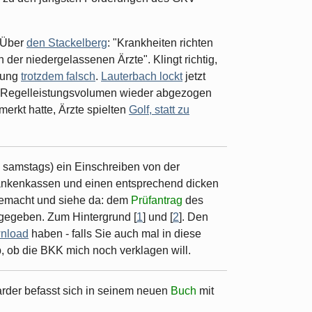
? Über
den Stackelberg
: "Krankheiten richten
 der niedergelassenen Ärzte". Klingt richtig,
erung
trotzdem falsch
.
Lauterbach lockt
jetzt
m Regelleistungsvolumen wieder abgezogen
erkt hatte, Ärzte spielten
Golf, statt zu
h samstags) ein Einschreiben von der
rankenkassen und einen entsprechend dicken
gemacht und siehe da: dem
Prüfantrag
des
egeben. Zum Hintergrund [
1
] und [
2
]. Den
wnload
haben - falls Sie auch mal in diese
b, ob die BKK mich noch verklagen will.
rder befasst sich in seinem neuen
Buch
mit