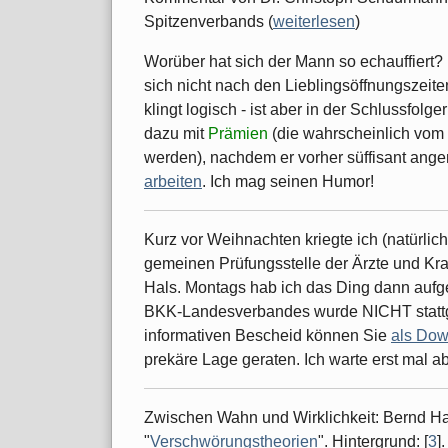
Spitzenverbands (
weiterlesen
)
Worüber hat sich der Mann so echauffiert
sich nicht nach den Lieblingsöffnungszeiten
klingt logisch - ist aber in der Schlussfolg
dazu mit
Prämien
(die wahrscheinlich vo
werden), nachdem er vorher süffisant angem
arbeiten
. Ich mag seinen Humor!
Kurz vor Weihnachten kriegte ich (natürlic
gemeinen Prüfungsstelle der Ärzte und K
Hals. Montags hab ich das Ding dann auf
BKK-Landesverbandes wurde NICHT stattg
informativen Bescheid können Sie
als Do
prekäre Lage geraten. Ich warte erst mal a
Zwischen Wahn und Wirklichkeit: Bernd Ha
"
Verschwörungstheorien
". Hintergrund: [
3
].