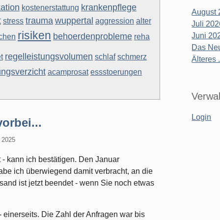
ation
krankenpflege
kostenerstattung
August 
t
trauma
wuppertal
stress
aggression
alter
Juli 20
risiken
behoerdenprobleme
Juni 20
chen
reha
Das Neu
regelleistungsvolumen
t
schlaf
schmerz
Älteres .
ungsverzicht
acamprosat
essstoerungen
Verwal
Login
orbei...
r 2025
t - kann ich bestätigen. Den Januar
be ich überwiegend damit verbracht, an die
sand ist jetzt beendet - wenn Sie noch etwas
- einerseits. Die Zahl der Anfragen war bis