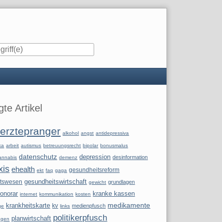
iste
te Artikel
erztepranger
alkohol
angst
antidepressiva
ka
arbeit
autismus
betreuungsrecht
bipolar
bonusmalus
datenschutz
depression
desinformation
annabis
demenz
xis
ehealth
gesundheitsreform
ekt
faq
gaga
itswesen
gesundheitswirtschaft
grundlagen
gewicht
onorar
kranke kassen
internet
kommunikation
kosten
krankheitskarte
medikamente
kv
medienpfusch
ge
links
politikerpfusch
planwirtschaft
ngen