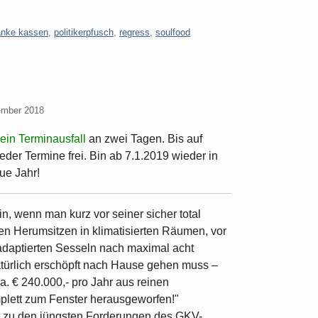
anke kassen
,
politikerpfusch
,
regress
,
soulfood
ember 2018
ein Terminausfall
an zwei Tagen. Bis auf
der Termine frei. Bin ab 7.1.2019 wieder in
eue Jahr!
in, wenn man kurz vor seiner sicher total
en Herumsitzen in klimatisierten Räumen, vor
adaptierten Sesseln nach maximal acht
türlich erschöpft nach Hause gehen muss –
. € 240.000,- pro Jahr aus reinen
plett zum Fenster herausgeworfen!"
 zu den jüngsten Forderungen des GKV-