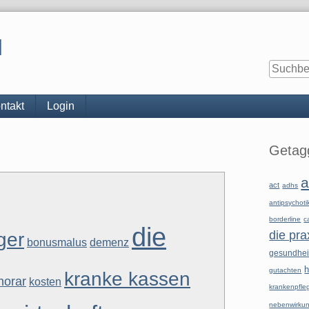
l
ntakt
Login
Seitenle
Getagg
a
act
adhs
antipsychoti
borderline
c
die
ger
die pra
bonusmalus
demenz
gesundhe
h
gutachten
kranke kassen
norar
kosten
krankenpfle
nebenwirku