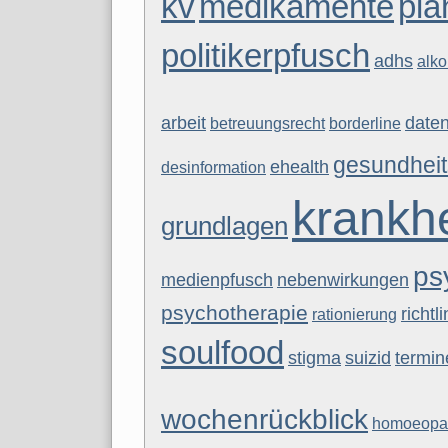
kv
medikamente
pla
politikerpfusch
adhs
alko
arbeit
date
betreuungsrecht
borderline
gesundheit
ehealth
desinformation
krankhe
grundlagen
ps
medienpfusch
nebenwirkungen
psychotherapie
richtl
rationierung
soulfood
stigma
suizid
termin
wochenrückblick
homoeopa