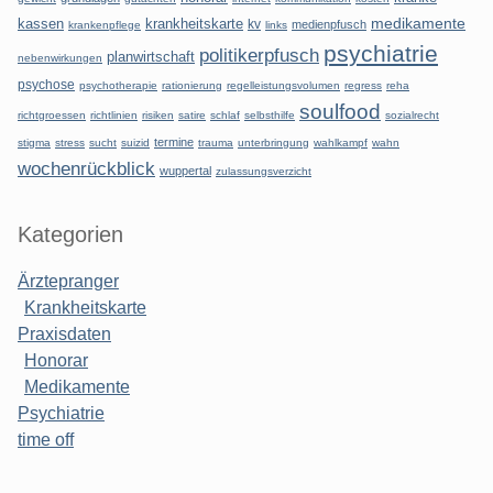
kassen
krankheitskarte
medikamente
kv
medienpfusch
krankenpflege
links
psychiatrie
politikerpfusch
planwirtschaft
nebenwirkungen
psychose
psychotherapie
rationierung
regelleistungsvolumen
regress
reha
soulfood
richtgroessen
richtlinien
risiken
satire
schlaf
selbsthilfe
sozialrecht
termine
stigma
stress
sucht
suizid
trauma
unterbringung
wahlkampf
wahn
wochenrückblick
wuppertal
zulassungsverzicht
Kategorien
Ärztepranger
Krankheitskarte
Praxisdaten
Honorar
Medikamente
Psychiatrie
time off