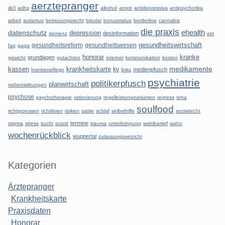
aerztepranger
act
adhs
alkohol
angst
antidepressiva
antipsychotika
arbeit
autismus
betreuungsrecht
bipolar
bonusmalus
borderline
cannabis
die praxis
datenschutz
ehealth
depression
desinformation
demenz
ekt
gesundheitsreform
gesundheitswesen
gesundheitswirtschaft
faq
gaga
honorar
kranke
grundlagen
gewicht
gutachten
internet
kommunikation
kosten
kassen
krankheitskarte
medikamente
kv
medienpfusch
krankenpflege
links
psychiatrie
politikerpfusch
planwirtschaft
nebenwirkungen
psychose
psychotherapie
rationierung
regelleistungsvolumen
regress
reha
soulfood
richtgroessen
richtlinien
risiken
satire
schlaf
selbsthilfe
sozialrecht
termine
stigma
stress
sucht
suizid
trauma
unterbringung
wahlkampf
wahn
wochenrückblick
wuppertal
zulassungsverzicht
Kategorien
Ärztepranger
Krankheitskarte
Praxisdaten
Honorar