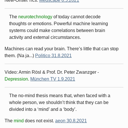
New-Onset Tics.
Medscape 6.5.2021
The
neurotechnology
of today cannot decode
thoughts or emotions. Powerful machine learning
systems could make correlations between brain
activity and external circumstances.
Machines can read your brain. There’s little that can stop
them. (Na ja...)
Politico 31.8.2021
Video: Armin Rösl & Prof. Dr. Peter Zwanzger -
Depression
.
München TV 1.9.2021
The no-mind thesis means that, when faced with a
whole person, we shouldn’t think that they can be
divided into a ‘mind’ and a ‘body’.
The
mind
does not exist.
aeon 30.8.2021