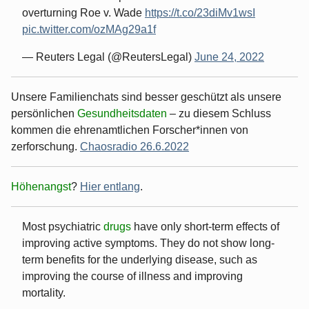
overturning Roe v. Wade
https://t.co/23diMv1wsI
pic.twitter.com/ozMAg29a1f
— Reuters Legal (@ReutersLegal)
June 24, 2022
Unsere Familienchats sind besser geschützt als unsere
persönlichen
Gesundheitsdaten
– zu diesem Schluss
kommen die ehrenamtlichen Forscher*innen von
zerforschung.
Chaosradio 26.6.2022
Höhenangst
?
Hier entlang
.
Most psychiatric
drugs
have only short-term effects of
improving active symptoms. They do not show long-
term benefits for the underlying disease, such as
improving the course of illness and improving
mortality.