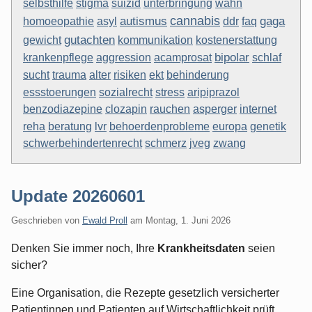
suizid
selbsthilfe
stigma
unterbringung
wahn
autismus
cannabis
asyl
gaga
homoeopathie
ddr
faq
gutachten
gewicht
kommunikation
kostenerstattung
bipolar
aggression
krankenpflege
acamprosat
schlaf
sucht
ekt
trauma
alter
risiken
behinderung
essstoerungen
sozialrecht
stress
aripiprazol
benzodiazepine
clozapin
rauchen
asperger
internet
behoerdenprobleme
europa
reha
beratung
lvr
genetik
schwerbehindertenrecht
schmerz
jveg
zwang
Update 20260601
Geschrieben von
Ewald Proll
am
Montag, 1. Juni 2026
Denken Sie immer noch, Ihre
Krankheitsdaten
seien
sicher?
Eine Organisation, die Rezepte gesetzlich versicherter
Patientinnen und Patienten auf Wirtschaftlichkeit prüft,