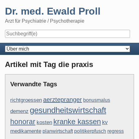
Skip
Dr. med. Ewald Proll
to
content
Arzt für Psychiatrie / Psychotherapie
Navigation
Artikel mit Tag die praxis
Verwandte Tags
aerztepranger
richtgroessen
bonusmalus
gesundheitswirtschaft
demenz
kranke kassen
honorar
kv
kosten
medikamente
planwirtschaft
politikerpfusch
regress