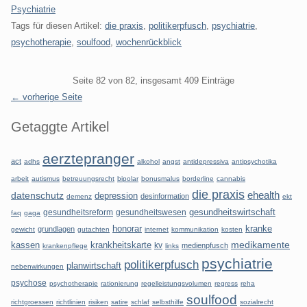
Kategorien:
Psychiatrie
Tags für diesen Artikel:
die praxis
,
politikerpfusch
,
psychiatrie
,
psychotherapie
,
soulfood
,
wochenrückblick
Pagination
Seite 82 von 82, insgesamt 409 Einträge
← vorherige Seite
Seitenleiste
Getaggte Artikel
aerztepranger
act
adhs
alkohol
angst
antidepressiva
antipsychotika
arbeit
autismus
betreuungsrecht
bipolar
bonusmalus
borderline
cannabis
die praxis
datenschutz
ehealth
depression
desinformation
demenz
ekt
gesundheitsreform
gesundheitswesen
gesundheitswirtschaft
faq
gaga
honorar
kranke
grundlagen
gewicht
gutachten
internet
kommunikation
kosten
kassen
krankheitskarte
medikamente
kv
medienpfusch
krankenpflege
links
psychiatrie
politikerpfusch
planwirtschaft
nebenwirkungen
psychose
psychotherapie
rationierung
regelleistungsvolumen
regress
reha
soulfood
richtgroessen
richtlinien
risiken
satire
schlaf
selbsthilfe
sozialrecht