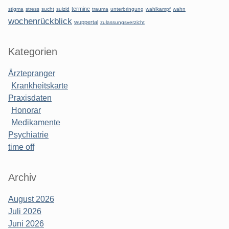
termine
stigma
stress
sucht
suizid
trauma
unterbringung
wahlkampf
wahn
wochenrückblick
wuppertal
zulassungsverzicht
Kategorien
Ärztepranger
Krankheitskarte
Praxisdaten
Honorar
Medikamente
Psychiatrie
time off
Archiv
August 2026
Juli 2026
Juni 2026