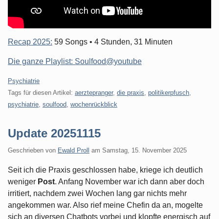
Recap 2025:
59 Songs • 4 Stunden, 31 Minuten
Die ganze Playlist: Soulfood@youtube
Kategorien:
Psychiatrie
Tags für diesen Artikel:
aerztepranger
,
die praxis
,
politikerpfusch
,
psychiatrie
,
soulfood
,
wochenrückblick
Update 20251115
Geschrieben von
Ewald Proll
am
Samstag, 15. November 2025
Seit ich die Praxis geschlossen habe, kriege ich deutlich
weniger
Post
. Anfang November war ich dann aber doch
irritiert, nachdem zwei Wochen lang gar nichts mehr
angekommen war. Also rief meine Chefin da an, mogelte
sich an diversen Chatbots vorbei und klopfte energisch auf