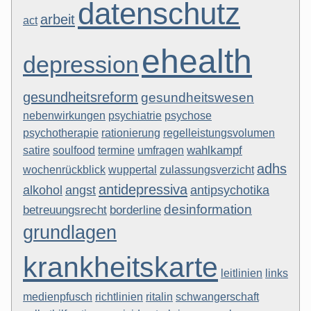
datenschutz
arbeit
act
ehealth
depression
gesundheitsreform
gesundheitswesen
nebenwirkungen
psychiatrie
psychose
rationierung
regelleistungsvolumen
psychotherapie
termine
wahlkampf
satire
soulfood
umfragen
adhs
wuppertal
zulassungsverzicht
wochenrückblick
antidepressiva
angst
alkohol
antipsychotika
desinformation
betreuungsrecht
borderline
grundlagen
krankheitskarte
leitlinien
links
medienpfusch
richtlinien
ritalin
schwangerschaft