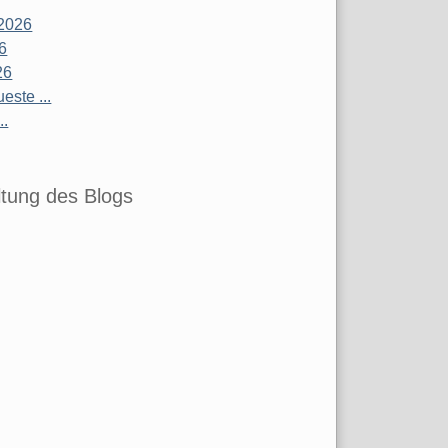
2026
26
26
este ...
..
tung des Blogs