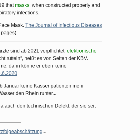
19 that
masks
, when constructed properly and
iratory infections.
e Face Mask.
The Journal of Infectious Diseases
3 pages)
rzte sind ab 2021 verpflichtet,
elektronische
ht rütteln“, heißt es von Seiten der KBV.
mme, dann könne er eben keine
.6.2020
 ab Januar keine Kassenpatienten mehr
Wasser den Rhein runter...
 ja auch den technischen Defekt, der sie seit
tzfolgeabschätzung
...