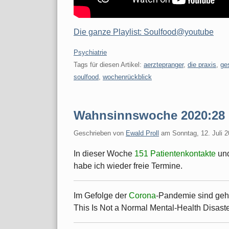
Die ganze Playlist: Soulfood@youtube
Kategorien:
Psychiatrie
Tags für diesen Artikel:
aerztepranger
,
die praxis
,
ge
soulfood
,
wochenrückblick
Wahnsinnswoche 2020:28
Geschrieben von
Ewald Proll
am
Sonntag, 12. Juli 
In dieser Woche
151 Patientenkontakte
un
habe ich wieder freie Termine.
Im Gefolge der
Corona
-Pandemie sind geh
This Is Not a Normal Mental-Health Disast