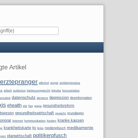
iste
te Artikel
erztepranger
alkohol
angst
antidepressiva
ka
arbeit
autismus
betreuungsrecht
bipolar
bonusmalus
datenschutz
depression
desinformation
annabis
demenz
xis
ehealth
gesundheitsreform
ekt
faq
gaga
itswesen
gesundheitswirtschaft
grundlagen
gewicht
onorar
kranke kassen
internet
kommunikation
kosten
krankheitskarte
medikamente
kv
medienpfusch
ge
links
politikerpfusch
planwirtschaft
ngen