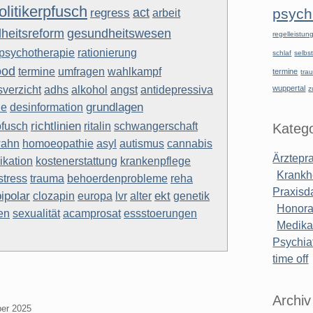
olitikerpfusch
act
psychi
regress
arbeit
gesundheitswesen
heitsreform
regelleistu
rationierung
psychotherapie
schlaf
selbst
ood
termine
umfragen
wahlkampf
termine
tra
verzicht
adhs
antidepressiva
alkohol
angst
wuppertal
z
desinformation
grundlagen
ne
fusch
richtlinien
ritalin
schwangerschaft
Katego
ahn
cannabis
homoeopathie
asyl
autismus
Ärztepr
kation
krankenpflege
kostenerstattung
Krankh
trauma
behoerdenprobleme
stress
reha
Praxisd
bipolar
ekt
genetik
clozapin
europa
lvr
alter
Honora
en
sexualität
acamprosat
essstoerungen
Medik
Psychiat
time off
Archiv
ber 2025