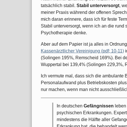
tatsächlich stabil.
Stabil unterversorgt
, w
meiner Praxis während der offenen Sprechs
mich daran erinnere, dass ich für feste Ter
Stabil unterversorgt, wenn ich an die rund
Psychotherapie denke.
Aber auf dem Papier ist ja alles in Ordnung
Kassenärztlicher Vereinigung (pdf; 10-11)
i
(Solingen 195%, Remscheid 169%). Bei de
Wuppertal bei 139,4% (Solingen 229,3%, 
Ich vermute mal, dass sich die ambulante B
Personalaufwand plus Betriebskosten plu
nur machen, wenn man nicht ausschließlich 
In deutschen
Gefängnissen
leben
psychischen Erkrankungen. Expert
mindestens die Hälfte aller Gefan
Erkrankung hat, die behandelt wer