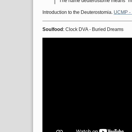
The name deuterostome means "m
Introduction to the Deuterostomia.
UCMP - 
Soulfood
: Clock DVA - Buried Dreams