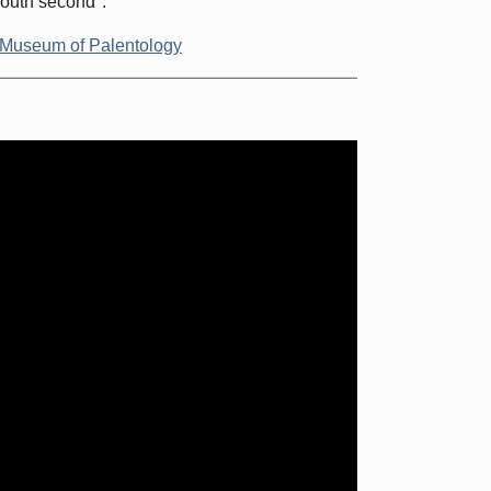
outh second".
Museum of Palentology