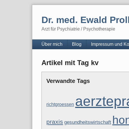
Skip
to
Dr. med. Ewald Prol
content
Arzt für Psychiatrie / Psychotherapie
Navigation
Über mich
Blog
Impressum und Ko
Artikel mit Tag kv
Verwandte Tags
aerztepr
richtgroessen
ho
praxis
gesundheitswirtschaft