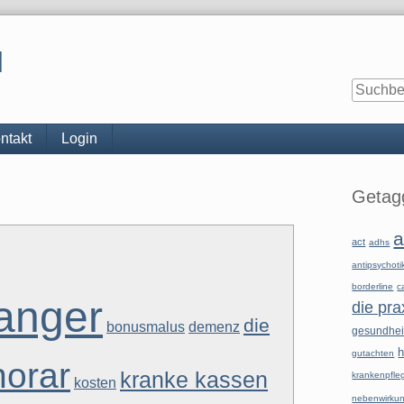
l
ntakt
Login
Seitenle
Getagg
a
act
adhs
antipsychoti
borderline
c
anger
die pra
die
bonusmalus
demenz
gesundhe
h
gutachten
norar
kranke kassen
krankenpfle
kosten
nebenwirku