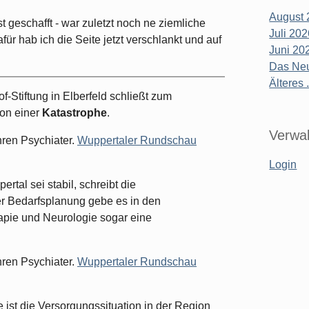
August 
st geschafft - war zuletzt noch ne ziemliche
Juli 20
ür hab ich die Seite jetzt verschlankt und auf
Juni 20
Das Neu
Älteres .
-Stiftung in Elberfeld schließt zum
von einer
Katastrophe
.
Verwal
hren Psychiater.
Wuppertaler Rundschau
Login
ertal sei stabil, schreibt die
r Bedarfsplanung gebe es in den
apie und Neurologie sogar eine
hren Psychiater.
Wuppertaler Rundschau
 ist die Versorgungssituation in der Region